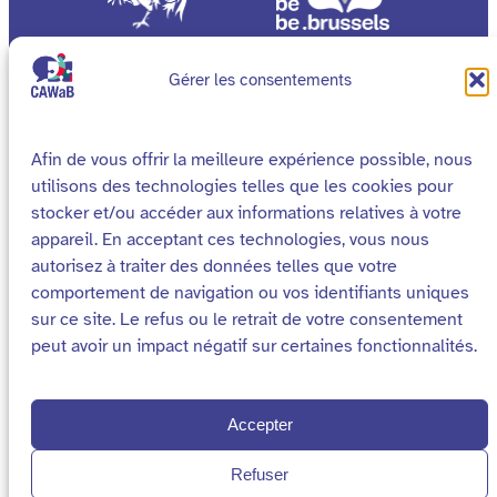
Gérer les consentements
Afin de vous offrir la meilleure expérience possible, nous
utilisons des technologies telles que les cookies pour
stocker et/ou accéder aux informations relatives à votre
appareil. En acceptant ces technologies, vous nous
autorisez à traiter des données telles que votre
comportement de navigation ou vos identifiants uniques
sur ce site. Le refus ou le retrait de votre consentement
Cookies
Mentions légales
peut avoir un impact négatif sur certaines fonctionnalités.
Declaration d’accessibilité
Plan du site
2026 – Site réalisé par
Média Animation asbl
Accepter
pour le Collectif Accessibilité Wallonie Bruxelles
Refuser