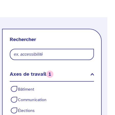
Filtres
echercher
n
des
ticle
Rechercher
articles
Axes de travail
1
Axes
Bâtiment
de
Communication
travail
Élections