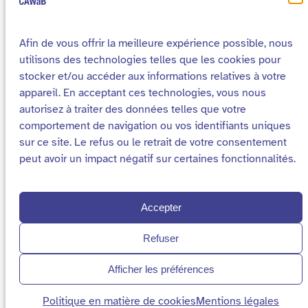
Afin de vous offrir la meilleure expérience possible, nous
utilisons des technologies telles que les cookies pour
stocker et/ou accéder aux informations relatives à votre
appareil. En acceptant ces technologies, vous nous
autorisez à traiter des données telles que votre
comportement de navigation ou vos identifiants uniques
Cookies
Mentions légales
sur ce site. Le refus ou le retrait de votre consentement
Declaration d’accessibilité
Plan du site
peut avoir un impact négatif sur certaines fonctionnalités.
2026 – Site réalisé par
Média Animation asbl
pour le Collectif Accessibilité Wallonie Bruxelles
Accepter
Refuser
Afficher les préférences
Politique en matière de cookies
Mentions légales