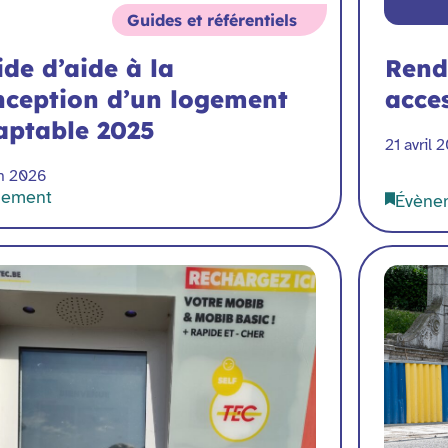
Guides et référentiels
de d’aide à la
Rend
nception d’un logement
acces
aptable 2025
21 avril 
in 2026
gement
Évène