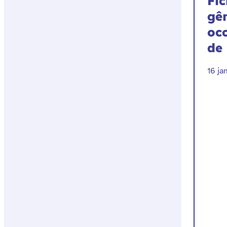
Fic
gê
occ
de 
16 ja