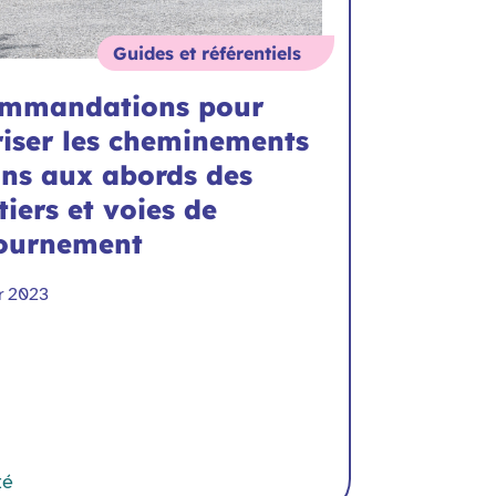
Guides et référentiels
mmandations pour
riser les cheminements
ons aux abords des
iers et voies de
ournement
er 2023
té