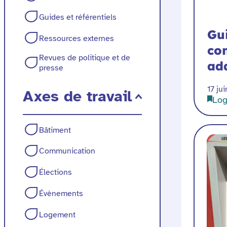
ressource
Guides et référentiels
Gui
Ressources externes
co
Revues de politique et de
ad
presse
17 ju
Axes de travail
Lo
Axes
Bâtiment
de
Communication
travail
Élections
Évènements
Logement