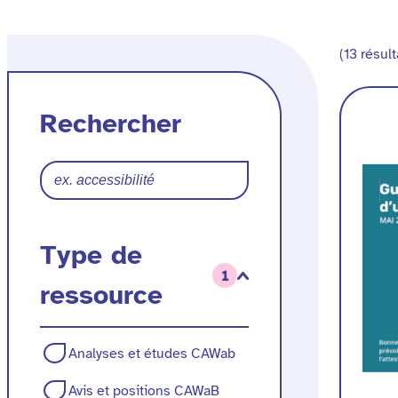
Filtres
Rechercher
(13 résult
une
ressource
des
Rechercher
ressources
Type de
1
ressource
Type
Analyses et études CAWab
de
Avis et positions CAWaB