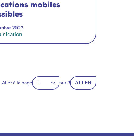
ications mobiles
sibles
embre 2022
nication
Aller à la page
sur 3
ALLER