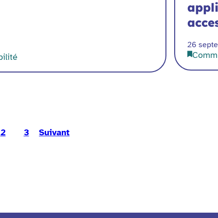
appl
acces
26 sept
Commu
ilité
2
3
Suivant