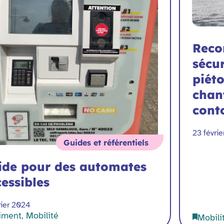
Reco
sécu
piét
chant
cont
23 févri
Guides et référentiels
ide pour des automates
essibles
rier 2024
iment, Mobilité
Mobili