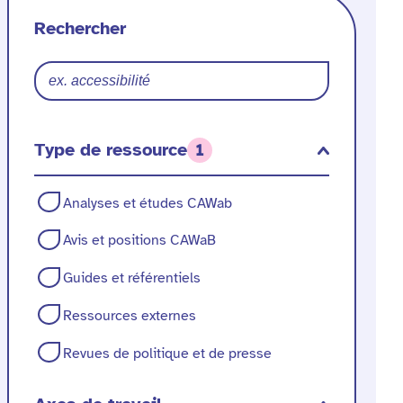
des
essource
Rechercher
ressources
Type de ressource
1
Type
Analyses et études CAWab
de
Avis et positions CAWaB
ressource
Guides et référentiels
Ressources externes
Revues de politique et de presse