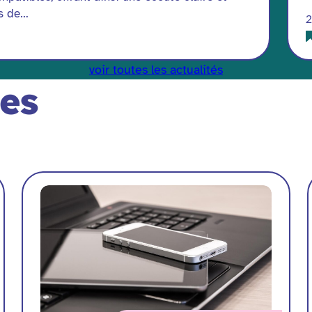
es de…
2
voir toutes les actualités
ées