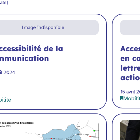
ats)
Image indisponible
ccessibilité de la
Acces
mmunication
en c
lettr
ril 2024
acti
15 avril 
Mobili
ilité