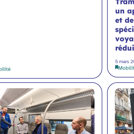
Tram
un ap
et de
spéci
voya
rédui
5 mars 
Mobili
ilité