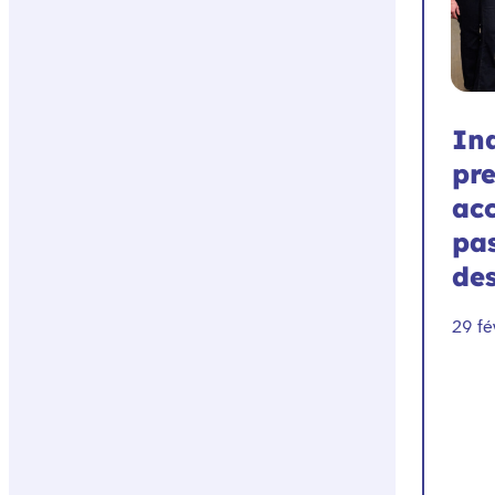
In
pre
acc
pa
des
29 fé