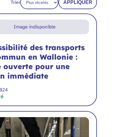
Trier
APPLIQUER
Image indisponible
sibilité des transports
ommun en Wallonie :
e ouverte pour une
on immédiate
2024
té