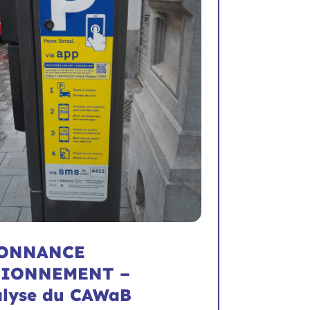
ONNANCE
TIONNEMENT –
alyse du CAWaB