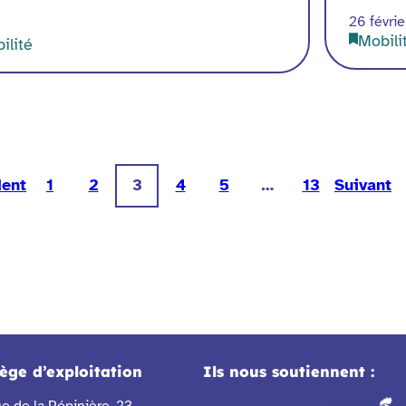
26 févri
Mobili
ilité
dent
1
2
3
4
5
…
13
Suivant
iège d’exploitation
Ils nous soutiennent :
e de la Pépinière, 23