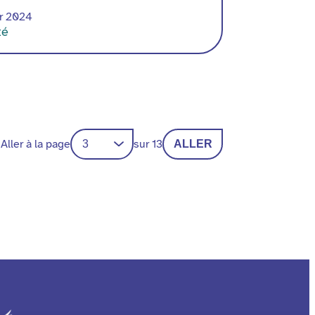
er 2024
té
Aller à la page
sur 13
ALLER