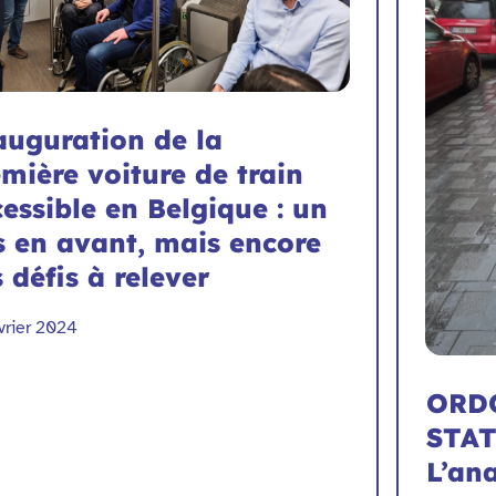
auguration de la
mière voiture de train
essible en Belgique : un
s en avant, mais encore
 défis à relever
vrier 2024
ORD
STA
L’an