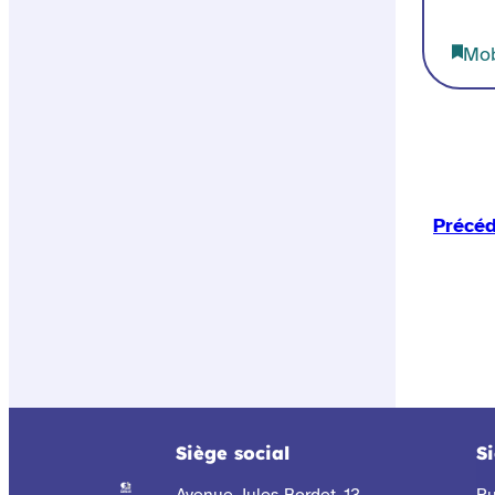
Mob
Précé
Siège social
S
Avenue Jules Bordet, 13
Ru