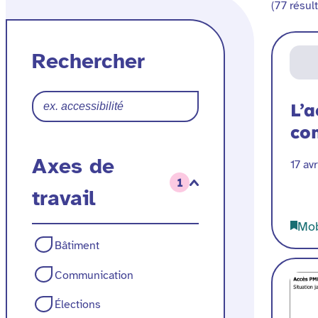
Filtres
(77 résult
un
article
des
Rechercher
articles
L’a
co
Axes de
17 av
1
travail
Mob
Axes
Bâtiment
de
Communication
travail
Élections