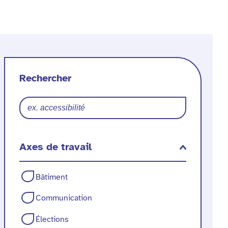
Filtres
echercher
n
des
ticle
Rechercher
articles
Axes de travail
Axes
Bâtiment
de
Communication
travail
Élections