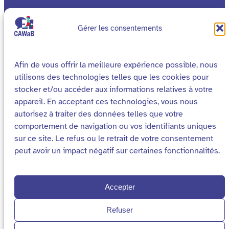
Gérer les consentements
Afin de vous offrir la meilleure expérience possible, nous
utilisons des technologies telles que les cookies pour
stocker et/ou accéder aux informations relatives à votre
appareil. En acceptant ces technologies, vous nous
autorisez à traiter des données telles que votre
Cookies
Mentions légales
comportement de navigation ou vos identifiants uniques
sur ce site. Le refus ou le retrait de votre consentement
Declaration d’accessibilité
Plan du site
peut avoir un impact négatif sur certaines fonctionnalités.
2026 – Site réalisé par
Média Animation asbl
pour le Collectif Accessibilité Wallonie Bruxelles
Accepter
Refuser