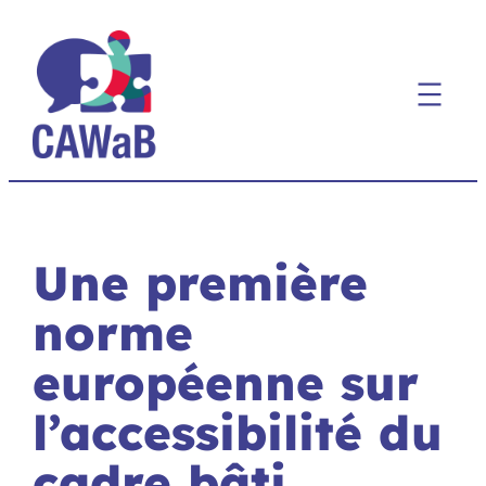
Aller
au
contenu
Une première
norme
européenne sur
l’accessibilité du
cadre bâti