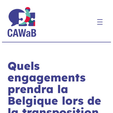
Aller
au
contenu
Quels
engagements
prendra la
Belgique lors de
la transposition