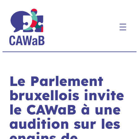
Aller
au
contenu
Le Parlement
bruxellois invite
le CAWaB à une
audition sur les
engins de