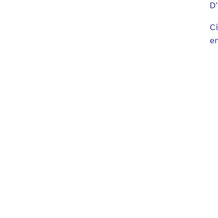
D’
Ci
en