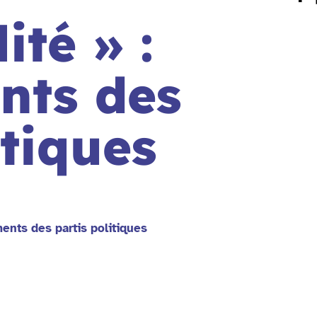
ité » :
nts des
itiques
ments des partis politiques