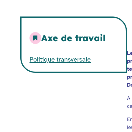
Axe de travail
L
Politique transversale
p
t
p
Dé
A 
ca
En
le