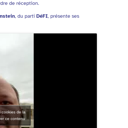
rdre de réception.
nstein
, du parti
DéFI
, présente ses
s cookies de la
ver ce contenu