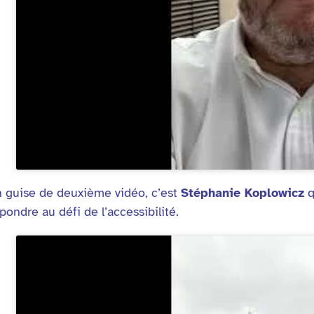
 guise de deuxième vidéo, c’est
Stéphanie Koplowicz
q
pondre au défi de l’accessibilité.