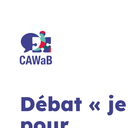
Aller
au
contenu
Débat « je
pour