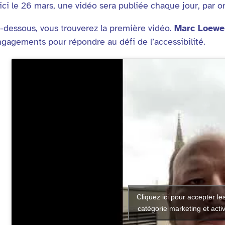
ici le 26 mars, une vidéo sera publiée chaque jour, par o
-dessous, vous trouverez la première vidéo.
Marc Loewe
gagements pour répondre au défi de l’accessibilité.
Cliquez ici pour accepter le
catégorie marketing et acti