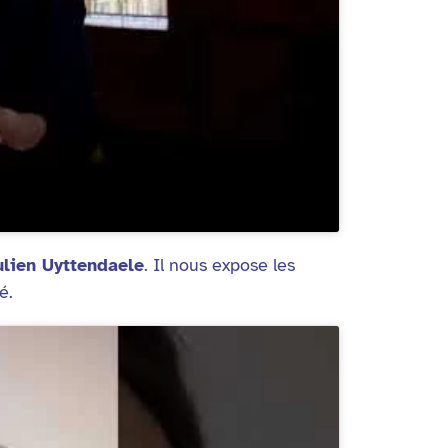
ulien Uyttendaele
. Il nous expose les
é.