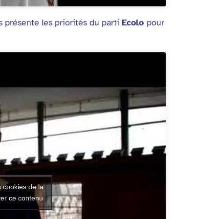
 présente les priorités du parti
Ecolo
pour
s cookies de la
ver ce contenu