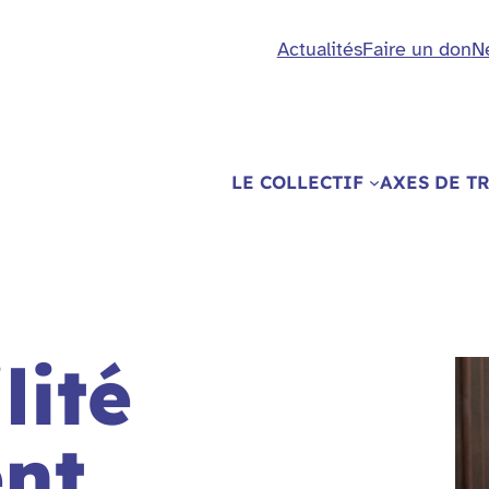
Actualités
Faire un don
N
LE COLLECTIF
AXES DE T
lité
nt