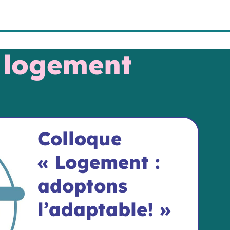
u logement
Colloque
« Logement :
adoptons
l’adaptable! »